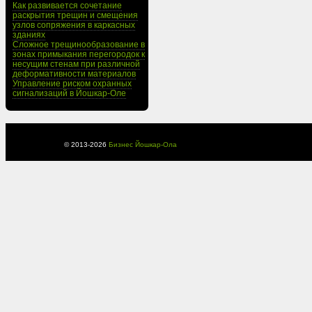
Как развивается сочетание
раскрытия трещин и смещения
узлов сопряжения в каркасных
зданиях
Сложное трещинообразование в
зонах примыкания перегородок к
несущим стенам при различной
деформативности материалов
Управление риском охранных
сигнализаций в Йошкар-Оле
© 2013-
2026
Бизнес Йошкар-Ола