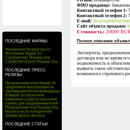
ФИО продавца:
Завьялов
Контактный телефон 1:
Контактный телефон 2:
E-mail:
alesyexpertize@mail
Сайт объекта продажи:
h
Стоимость:
20000 RU
Полное описание объявл
ПОСЛЕДНИЕ ФИРМЫ
Управление Росреестра по
Экспертиза, предназначен
Республике Марий Эл
Стройэксперт Йошкар-Ола
договора или во время ег
СтройСметаГрупп Йошкар-Ола
недвижимость и объективн
выявить такие обстоятель
ПОСЛЕДНИЕ ПРЕСС-
возможного страхового ри
РЕЛИЗЫ
Предпринимателям Марий Эл
предложили консультации по
требованиям Роспотребнадзора
В Марий Эл объяснили
изменения в работе налоговой
службы для предпринимателей
Предприниматели Йошкар-Олы
вошли в число победителей
премии малого бизнеса
ПОСЛЕДНИЕ СТАТЬИ