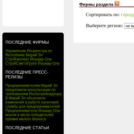
Фирмы раздела
Сортировать по:
город
Выберите регион:
ПОСЛЕДНИЕ ФИРМЫ
Управление Росреестра по
Республике Марий Эл
Стройэксперт Йошкар-Ола
СтройСметаГрупп Йошкар-Ола
ПОСЛЕДНИЕ ПРЕСС-
РЕЛИЗЫ
Предпринимателям Марий Эл
предложили консультации по
требованиям Роспотребнадзора
В Марий Эл объяснили
изменения в работе налоговой
службы для предпринимателей
Предприниматели Йошкар-Олы
вошли в число победителей
премии малого бизнеса
ПОСЛЕДНИЕ СТАТЬИ