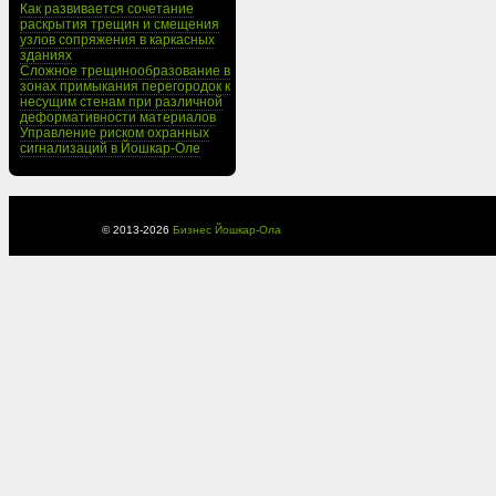
Как развивается сочетание
раскрытия трещин и смещения
узлов сопряжения в каркасных
зданиях
Сложное трещинообразование в
зонах примыкания перегородок к
несущим стенам при различной
деформативности материалов
Управление риском охранных
сигнализаций в Йошкар-Оле
© 2013-
2026
Бизнес Йошкар-Ола