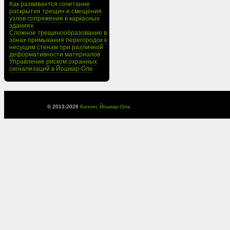
Как развивается сочетание
раскрытия трещин и смещения
узлов сопряжения в каркасных
зданиях
Сложное трещинообразование в
зонах примыкания перегородок к
несущим стенам при различной
деформативности материалов
Управление риском охранных
сигнализаций в Йошкар-Оле
© 2013-
2026
Бизнес Йошкар-Ола