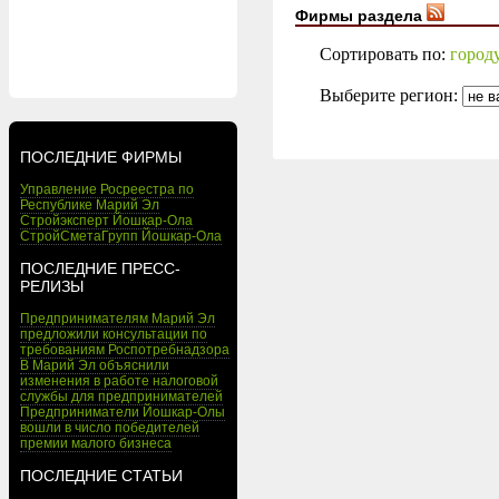
Фирмы раздела
Сортировать по:
город
Выберите регион:
ПОСЛЕДНИЕ ФИРМЫ
Управление Росреестра по
Республике Марий Эл
Стройэксперт Йошкар-Ола
СтройСметаГрупп Йошкар-Ола
ПОСЛЕДНИЕ ПРЕСС-
РЕЛИЗЫ
Предпринимателям Марий Эл
предложили консультации по
требованиям Роспотребнадзора
В Марий Эл объяснили
изменения в работе налоговой
службы для предпринимателей
Предприниматели Йошкар-Олы
вошли в число победителей
премии малого бизнеса
ПОСЛЕДНИЕ СТАТЬИ