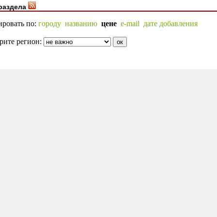
раздела
ировать по:
городу
названию
цене
e-mail
дате добавления
рите регион: