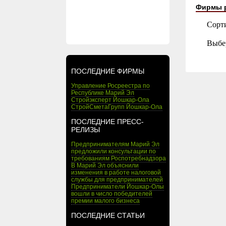
Фирмы 
Сорт
Выбе
ПОСЛЕДНИЕ ФИРМЫ
Управление Росреестра по
Республике Марий Эл
Стройэксперт Йошкар-Ола
СтройСметаГрупп Йошкар-Ола
ПОСЛЕДНИЕ ПРЕСС-
РЕЛИЗЫ
Предпринимателям Марий Эл
предложили консультации по
требованиям Роспотребнадзора
В Марий Эл объяснили
изменения в работе налоговой
службы для предпринимателей
Предприниматели Йошкар-Олы
вошли в число победителей
премии малого бизнеса
ПОСЛЕДНИЕ СТАТЬИ