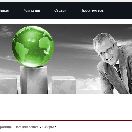
авная
Компании
Статьи
Пресс-релизы
траница
Все для офиса
Сейфы