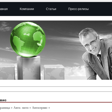
авная
Компании
Статьи
Пресс-релизы
рвис
траница
Авто- мото
Автосервис