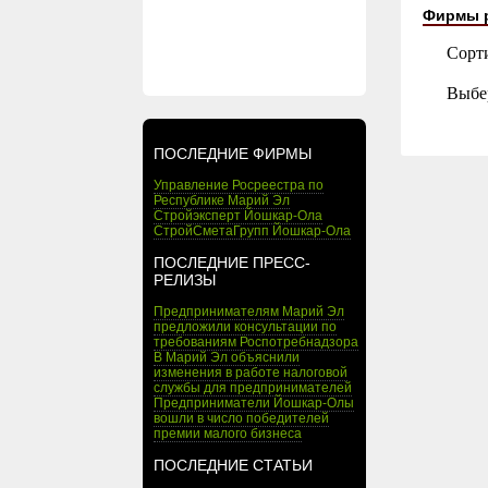
Фирмы 
Сорт
Выбе
ПОСЛЕДНИЕ ФИРМЫ
Управление Росреестра по
Республике Марий Эл
Стройэксперт Йошкар-Ола
СтройСметаГрупп Йошкар-Ола
ПОСЛЕДНИЕ ПРЕСС-
РЕЛИЗЫ
Предпринимателям Марий Эл
предложили консультации по
требованиям Роспотребнадзора
В Марий Эл объяснили
изменения в работе налоговой
службы для предпринимателей
Предприниматели Йошкар-Олы
вошли в число победителей
премии малого бизнеса
ПОСЛЕДНИЕ СТАТЬИ