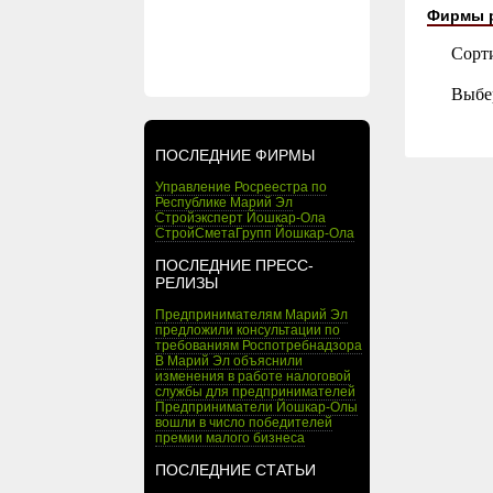
Фирмы 
Сорт
Выбе
ПОСЛЕДНИЕ ФИРМЫ
Управление Росреестра по
Республике Марий Эл
Стройэксперт Йошкар-Ола
СтройСметаГрупп Йошкар-Ола
ПОСЛЕДНИЕ ПРЕСС-
РЕЛИЗЫ
Предпринимателям Марий Эл
предложили консультации по
требованиям Роспотребнадзора
В Марий Эл объяснили
изменения в работе налоговой
службы для предпринимателей
Предприниматели Йошкар-Олы
вошли в число победителей
премии малого бизнеса
ПОСЛЕДНИЕ СТАТЬИ