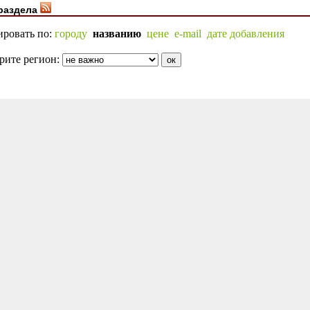
раздела
ировать по:
городу
названию
цене
e-mail
дате добавления
рите регион: