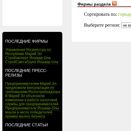
Фирмы раздела
Сортировать по:
город
Выберите регион:
ПОСЛЕДНИЕ ФИРМЫ
Управление Росреестра по
Республике Марий Эл
Стройэксперт Йошкар-Ола
СтройСметаГрупп Йошкар-Ола
ПОСЛЕДНИЕ ПРЕСС-
РЕЛИЗЫ
Предпринимателям Марий Эл
предложили консультации по
требованиям Роспотребнадзора
В Марий Эл объяснили
изменения в работе налоговой
службы для предпринимателей
Предприниматели Йошкар-Олы
вошли в число победителей
премии малого бизнеса
ПОСЛЕДНИЕ СТАТЬИ