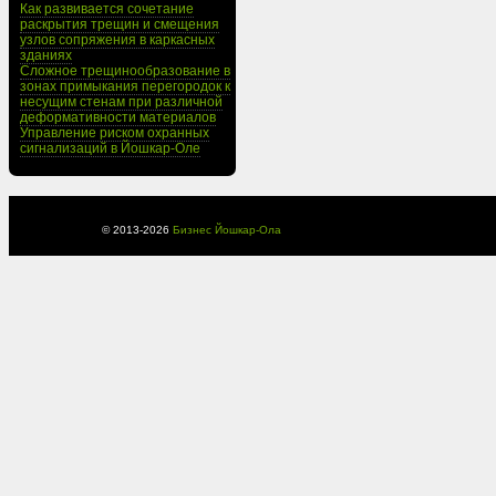
Как развивается сочетание
раскрытия трещин и смещения
узлов сопряжения в каркасных
зданиях
Сложное трещинообразование в
зонах примыкания перегородок к
несущим стенам при различной
деформативности материалов
Управление риском охранных
сигнализаций в Йошкар-Оле
© 2013-
2026
Бизнес Йошкар-Ола