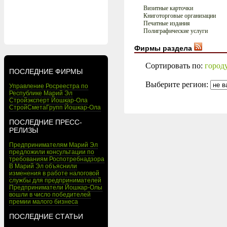
Визитные карточки
Книготорговые организации
Печатные издания
Полиграфические услуги
Фирмы раздела
Сортировать по:
город
ПОСЛЕДНИЕ ФИРМЫ
Выберите регион:
Управление Росреестра по
Республике Марий Эл
Стройэксперт Йошкар-Ола
СтройСметаГрупп Йошкар-Ола
ПОСЛЕДНИЕ ПРЕСС-
РЕЛИЗЫ
Предпринимателям Марий Эл
предложили консультации по
требованиям Роспотребнадзора
В Марий Эл объяснили
изменения в работе налоговой
службы для предпринимателей
Предприниматели Йошкар-Олы
вошли в число победителей
премии малого бизнеса
ПОСЛЕДНИЕ СТАТЬИ