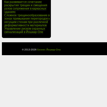
Как развивается сочетание
раскрытия трещин и смещения
узлов сопряжения в каркасных
зданиях
Сложное трещинообразование в
зонах примыкания перегородок к
несущим стенам при различной
деформативности материалов
Управление риском охранных
сигнализаций в Йошкар-Оле
© 2013-
2026
Бизнес Йошкар-Ола