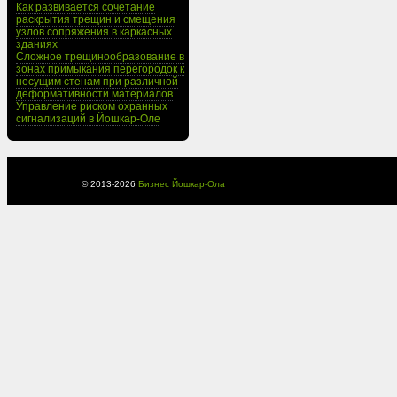
Как развивается сочетание
раскрытия трещин и смещения
узлов сопряжения в каркасных
зданиях
Сложное трещинообразование в
зонах примыкания перегородок к
несущим стенам при различной
деформативности материалов
Управление риском охранных
сигнализаций в Йошкар-Оле
© 2013-
2026
Бизнес Йошкар-Ола