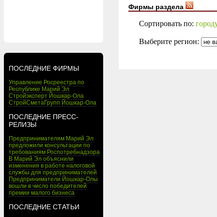
Фирмы раздела
Сортировать по:
город
Выберите регион:
ПОСЛЕДНИЕ ФИРМЫ
Управление Росреестра по
Республике Марий Эл
Стройэксперт Йошкар-Ола
СтройСметаГрупп Йошкар-Ола
ПОСЛЕДНИЕ ПРЕСС-
РЕЛИЗЫ
Предпринимателям Марий Эл
предложили консультации по
требованиям Роспотребнадзора
В Марий Эл объяснили
изменения в работе налоговой
службы для предпринимателей
Предприниматели Йошкар-Олы
вошли в число победителей
премии малого бизнеса
ПОСЛЕДНИЕ СТАТЬИ