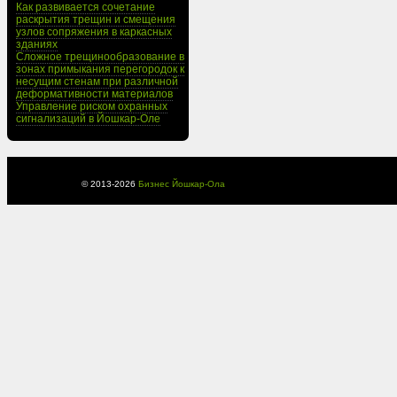
Как развивается сочетание
раскрытия трещин и смещения
узлов сопряжения в каркасных
зданиях
Сложное трещинообразование в
зонах примыкания перегородок к
несущим стенам при различной
деформативности материалов
Управление риском охранных
сигнализаций в Йошкар-Оле
© 2013-
2026
Бизнес Йошкар-Ола