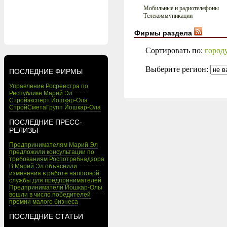
Мобильные и радиотелефоны
Телекоммуникации
Фирмы раздела
Сортировать по:
город
Выберите регион:
ПОСЛЕДНИЕ ФИРМЫ
Управление Росреестра по
Республике Марий Эл
Стройэксперт Йошкар-Ола
СтройСметаГрупп Йошкар-Ола
ПОСЛЕДНИЕ ПРЕСС-
РЕЛИЗЫ
Предпринимателям Марий Эл
предложили консультации по
требованиям Роспотребнадзора
В Марий Эл объяснили
изменения в работе налоговой
службы для предпринимателей
Предприниматели Йошкар-Олы
вошли в число победителей
премии малого бизнеса
ПОСЛЕДНИЕ СТАТЬИ