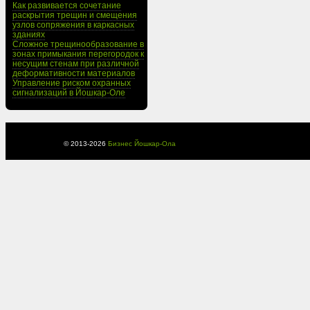
Как развивается сочетание
раскрытия трещин и смещения
узлов сопряжения в каркасных
зданиях
Сложное трещинообразование в
зонах примыкания перегородок к
несущим стенам при различной
деформативности материалов
Управление риском охранных
сигнализаций в Йошкар-Оле
© 2013-
2026
Бизнес Йошкар-Ола