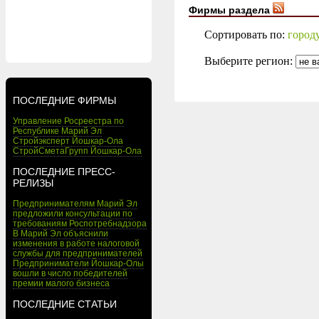
Фирмы раздела
Сортировать по:
город
Выберите регион:
ПОСЛЕДНИЕ ФИРМЫ
Управление Росреестра по
Республике Марий Эл
Стройэксперт Йошкар-Ола
СтройСметаГрупп Йошкар-Ола
ПОСЛЕДНИЕ ПРЕСС-
РЕЛИЗЫ
Предпринимателям Марий Эл
предложили консультации по
требованиям Роспотребнадзора
В Марий Эл объяснили
изменения в работе налоговой
службы для предпринимателей
Предприниматели Йошкар-Олы
вошли в число победителей
премии малого бизнеса
ПОСЛЕДНИЕ СТАТЬИ