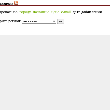
раздела
ировать по:
городу
названию
цене
e-mail
дате добавления
рите регион: