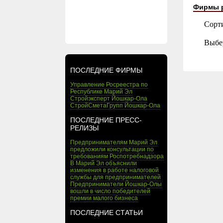
Фирмы 
Сорт
Выбе
ПОСЛЕДНИЕ ФИРМЫ
Управление Росреестра по
Республике Марий Эл
Стройэксперт Йошкар-Ола
СтройСметаГрупп Йошкар-Ола
ПОСЛЕДНИЕ ПРЕСС-
РЕЛИЗЫ
Предпринимателям Марий Эл
предложили консультации по
требованиям Роспотребнадзора
В Марий Эл объяснили
изменения в работе налоговой
службы для предпринимателей
Предприниматели Йошкар-Олы
вошли в число победителей
премии малого бизнеса
ПОСЛЕДНИЕ СТАТЬИ