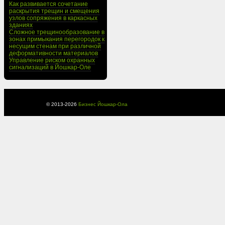
Как развивается сочетание
раскрытия трещин и смещения
узлов сопряжения в каркасных
зданиях
Сложное трещинообразование в
зонах примыкания перегородок к
несущим стенам при различной
деформативности материалов
Управление риском охранных
сигнализаций в Йошкар-Оле
© 2013-
2026
Бизнес Йошкар-Ола