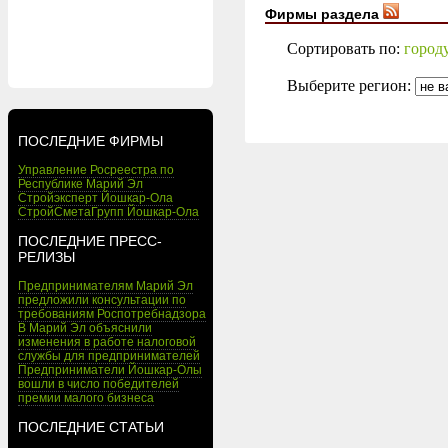
Фирмы раздела
Сортировать по:
город
Выберите регион:
ПОСЛЕДНИЕ ФИРМЫ
Управление Росреестра по
Республике Марий Эл
Стройэксперт Йошкар-Ола
СтройСметаГрупп Йошкар-Ола
ПОСЛЕДНИЕ ПРЕСС-
РЕЛИЗЫ
Предпринимателям Марий Эл
предложили консультации по
требованиям Роспотребнадзора
В Марий Эл объяснили
изменения в работе налоговой
службы для предпринимателей
Предприниматели Йошкар-Олы
вошли в число победителей
премии малого бизнеса
ПОСЛЕДНИЕ СТАТЬИ