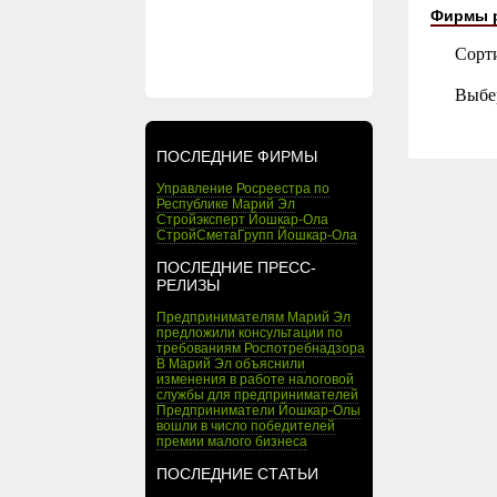
Фирмы 
Сорт
Выбе
ПОСЛЕДНИЕ ФИРМЫ
Управление Росреестра по
Республике Марий Эл
Стройэксперт Йошкар-Ола
СтройСметаГрупп Йошкар-Ола
ПОСЛЕДНИЕ ПРЕСС-
РЕЛИЗЫ
Предпринимателям Марий Эл
предложили консультации по
требованиям Роспотребнадзора
В Марий Эл объяснили
изменения в работе налоговой
службы для предпринимателей
Предприниматели Йошкар-Олы
вошли в число победителей
премии малого бизнеса
ПОСЛЕДНИЕ СТАТЬИ