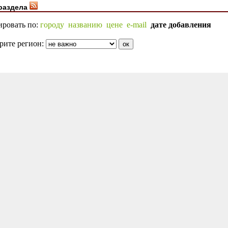
раздела
ировать по:
городу
названию
цене
e-mail
дате добавления
рите регион: