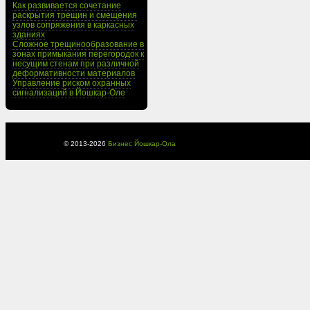
Как развивается сочетание
раскрытия трещин и смещения
узлов сопряжения в каркасных
зданиях
Сложное трещинообразование в
зонах примыкания перегородок к
несущим стенам при различной
деформативности материалов
Управление риском охранных
сигнализаций в Йошкар-Оле
© 2013-
2026
Бизнес Йошкар-Ола