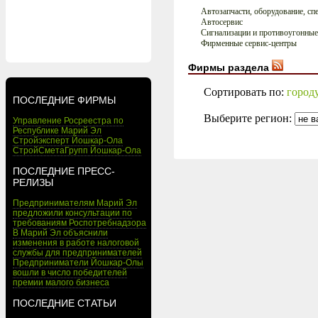
Автозапчасти, оборудование, сп
Автосервис
Сигнализации и противоугонные
Фирменные сервис-центры
Фирмы раздела
Сортировать по:
город
ПОСЛЕДНИЕ ФИРМЫ
Выберите регион:
Управление Росреестра по
Республике Марий Эл
Стройэксперт Йошкар-Ола
СтройСметаГрупп Йошкар-Ола
ПОСЛЕДНИЕ ПРЕСС-
РЕЛИЗЫ
Предпринимателям Марий Эл
предложили консультации по
требованиям Роспотребнадзора
В Марий Эл объяснили
изменения в работе налоговой
службы для предпринимателей
Предприниматели Йошкар-Олы
вошли в число победителей
премии малого бизнеса
ПОСЛЕДНИЕ СТАТЬИ