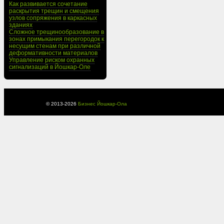
Как развивается сочетание
раскрытия трещин и смещения
узлов сопряжения в каркасных
зданиях
Сложное трещинообразование в
зонах примыкания перегородок к
несущим стенам при различной
деформативности материалов
Управление риском охранных
сигнализаций в Йошкар-Оле
© 2013-
2026
Бизнес Йошкар-Ола