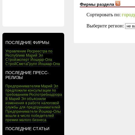
Фирмы раздела
Сортировать по:
город
Выберите регион:
ПОСЛЕДНИЕ ФИРМЫ
Управление Росреестра по
Республике Марий Эл
Стройэксперт Йошкар-Ола
СтройСметаГрупп Йошкар-Ола
ПОСЛЕДНИЕ ПРЕСС-
РЕЛИЗЫ
Предпринимателям Марий Эл
предложили консультации по
требованиям Роспотребнадзора
В Марий Эл объяснили
изменения в работе налоговой
службы для предпринимателей
Предприниматели Йошкар-Олы
вошли в число победителей
премии малого бизнеса
ПОСЛЕДНИЕ СТАТЬИ