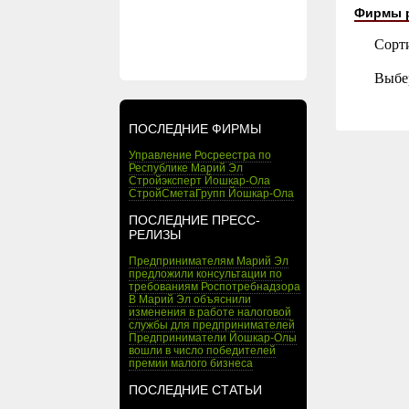
Фирмы 
Сорт
Выбе
ПОСЛЕДНИЕ ФИРМЫ
Управление Росреестра по
Республике Марий Эл
Стройэксперт Йошкар-Ола
СтройСметаГрупп Йошкар-Ола
ПОСЛЕДНИЕ ПРЕСС-
РЕЛИЗЫ
Предпринимателям Марий Эл
предложили консультации по
требованиям Роспотребнадзора
В Марий Эл объяснили
изменения в работе налоговой
службы для предпринимателей
Предприниматели Йошкар-Олы
вошли в число победителей
премии малого бизнеса
ПОСЛЕДНИЕ СТАТЬИ