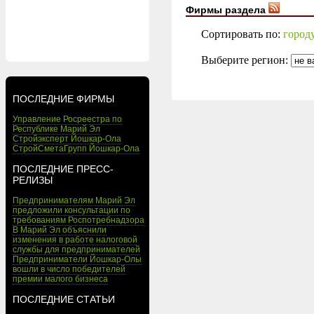
Фирмы раздела
Сортировать по:
город
Выберите регион:
ПОСЛЕДНИЕ ФИРМЫ
Управление Росреестра по
Республике Марий Эл
Стройэксперт Йошкар-Ола
СтройСметаГрупп Йошкар-Ола
ПОСЛЕДНИЕ ПРЕСС-
РЕЛИЗЫ
Предпринимателям Марий Эл
предложили консультации по
требованиям Роспотребнадзора
В Марий Эл объяснили
изменения в работе налоговой
службы для предпринимателей
Предприниматели Йошкар-Олы
вошли в число победителей
премии малого бизнеса
ПОСЛЕДНИЕ СТАТЬИ