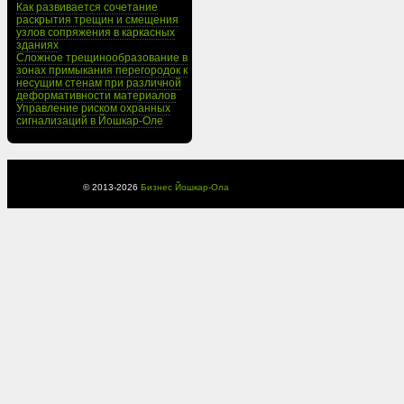
Как развивается сочетание
раскрытия трещин и смещения
узлов сопряжения в каркасных
зданиях
Сложное трещинообразование в
зонах примыкания перегородок к
несущим стенам при различной
деформативности материалов
Управление риском охранных
сигнализаций в Йошкар-Оле
© 2013-
2026
Бизнес Йошкар-Ола