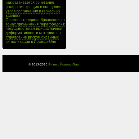
Как развивается сочетание
раскрытия трещин и смещения
узлов сопряжения в каркасных
зданиях
Сложное трещинообразование в
зонах примыкания перегородок к
несущим стенам при различной
деформативности материалов
Управление риском охранных
сигнализаций в Йошкар-Оле
© 2013-
2026
Бизнес Йошкар-Ола