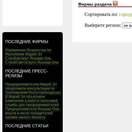
Фирмы раздела
Сортировать по:
город
Выберите регион:
ПОСЛЕДНИЕ ФИРМЫ
Управление Росреестра по
Республике Марий Эл
Стройэксперт Йошкар-Ола
СтройСметаГрупп Йошкар-Ола
ПОСЛЕДНИЕ ПРЕСС-
РЕЛИЗЫ
Предпринимателям Марий Эл
предложили консультации по
требованиям Роспотребнадзора
В Марий Эл объяснили
изменения в работе налоговой
службы для предпринимателей
Предприниматели Йошкар-Олы
вошли в число победителей
премии малого бизнеса
ПОСЛЕДНИЕ СТАТЬИ