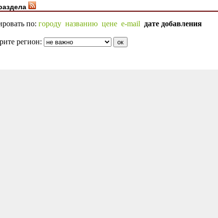
раздела
ировать по:
городу
названию
цене
e-mail
дате добавления
рите регион: