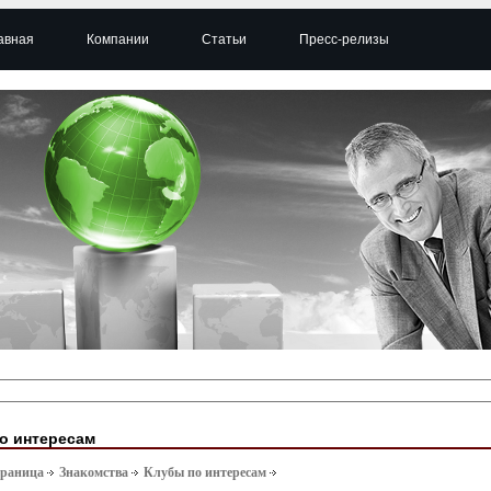
авная
Компании
Статьи
Пресс-релизы
о интересам
траница
Знакомства
Клубы по интересам