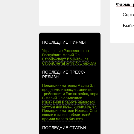
Фирмы 
Сорт
Выбе
ПОСЛЕДНИЕ ФИРМЫ
Управление Росреестра по
Республике Марий Эл
Стройэксперт Йошкар-Ола
СтройСметаГрупп Йошкар-Ола
ПОСЛЕДНИЕ ПРЕСС-
РЕЛИЗЫ
Предпринимателям Марий Эл
предложили консультации по
требованиям Роспотребнадзора
В Марий Эл объяснили
изменения в работе налоговой
службы для предпринимателей
Предприниматели Йошкар-Олы
вошли в число победителей
премии малого бизнеса
ПОСЛЕДНИЕ СТАТЬИ