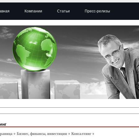
авная
Компании
Статьи
Пресс-релизы
инг
траница
Бизнес, финансы, инвестиции
Консалтинг