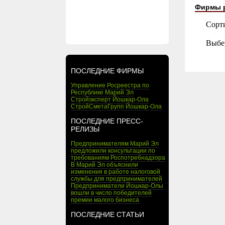
Фирмы 
Сорт
Выбе
ПОСЛЕДНИЕ ФИРМЫ
Управление Росреестра по
Республике Марий Эл
Стройэксперт Йошкар-Ола
СтройСметаГрупп Йошкар-Ола
ПОСЛЕДНИЕ ПРЕСС-
РЕЛИЗЫ
Предпринимателям Марий Эл
предложили консультации по
требованиям Роспотребнадзора
В Марий Эл объяснили
изменения в работе налоговой
службы для предпринимателей
Предприниматели Йошкар-Олы
вошли в число победителей
премии малого бизнеса
ПОСЛЕДНИЕ СТАТЬИ