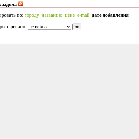
раздела
ировать по:
городу
названию
цене
e-mail
дате добавления
рите регион: