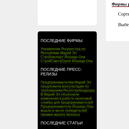
Фирмы 
Сорт
Выбе
ПОСЛЕДНИЕ ФИРМЫ
Управление Росреестра по
Республике Марий Эл
Стройэксперт Йошкар-Ола
СтройСметаГрупп Йошкар-Ола
ПОСЛЕДНИЕ ПРЕСС-
РЕЛИЗЫ
Предпринимателям Марий Эл
предложили консультации по
требованиям Роспотребнадзора
В Марий Эл объяснили
изменения в работе налоговой
службы для предпринимателей
Предприниматели Йошкар-Олы
вошли в число победителей
премии малого бизнеса
ПОСЛЕДНИЕ СТАТЬИ