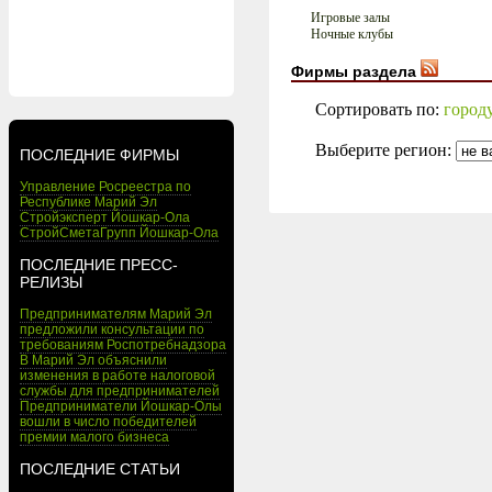
Игровые залы
Ночные клубы
Фирмы раздела
Сортировать по:
город
Выберите регион:
ПОСЛЕДНИЕ ФИРМЫ
Управление Росреестра по
Республике Марий Эл
Стройэксперт Йошкар-Ола
СтройСметаГрупп Йошкар-Ола
ПОСЛЕДНИЕ ПРЕСС-
РЕЛИЗЫ
Предпринимателям Марий Эл
предложили консультации по
требованиям Роспотребнадзора
В Марий Эл объяснили
изменения в работе налоговой
службы для предпринимателей
Предприниматели Йошкар-Олы
вошли в число победителей
премии малого бизнеса
ПОСЛЕДНИЕ СТАТЬИ