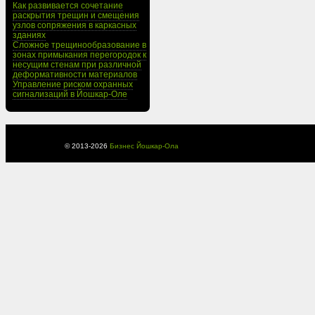
Как развивается сочетание
раскрытия трещин и смещения
узлов сопряжения в каркасных
зданиях
Сложное трещинообразование в
зонах примыкания перегородок к
несущим стенам при различной
деформативности материалов
Управление риском охранных
сигнализаций в Йошкар-Оле
© 2013-
2026
Бизнес Йошкар-Ола