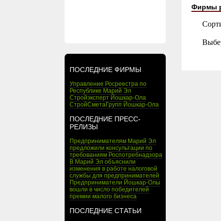
Фирмы 
Сорт
Выбе
ПОСЛЕДНИЕ ФИРМЫ
Управление Росреестра по
Республике Марий Эл
Стройэксперт Йошкар-Ола
СтройСметаГрупп Йошкар-Ола
ПОСЛЕДНИЕ ПРЕСС-
РЕЛИЗЫ
Предпринимателям Марий Эл
предложили консультации по
требованиям Роспотребнадзора
В Марий Эл объяснили
изменения в работе налоговой
службы для предпринимателей
Предприниматели Йошкар-Олы
вошли в число победителей
премии малого бизнеса
ПОСЛЕДНИЕ СТАТЬИ