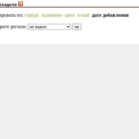
раздела
ировать по:
городу
названию
цене
e-mail
дате добавления
рите регион: