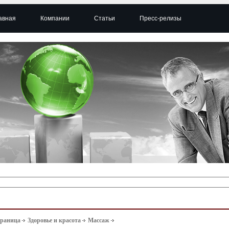
авная
Компании
Статьи
Пресс-релизы
траница
Здоровье и красота
Массаж