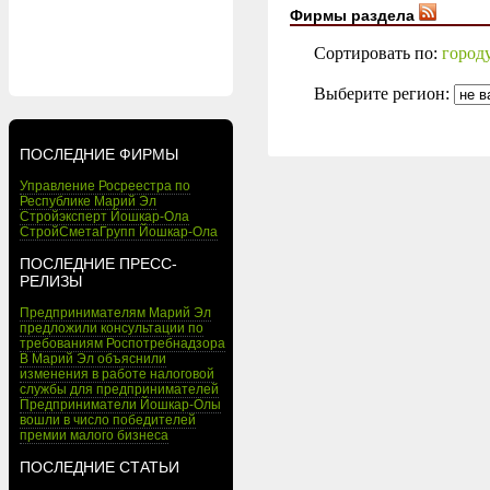
Фирмы раздела
Сортировать по:
город
Выберите регион:
ПОСЛЕДНИЕ ФИРМЫ
Управление Росреестра по
Республике Марий Эл
Стройэксперт Йошкар-Ола
СтройСметаГрупп Йошкар-Ола
ПОСЛЕДНИЕ ПРЕСС-
РЕЛИЗЫ
Предпринимателям Марий Эл
предложили консультации по
требованиям Роспотребнадзора
В Марий Эл объяснили
изменения в работе налоговой
службы для предпринимателей
Предприниматели Йошкар-Олы
вошли в число победителей
премии малого бизнеса
ПОСЛЕДНИЕ СТАТЬИ