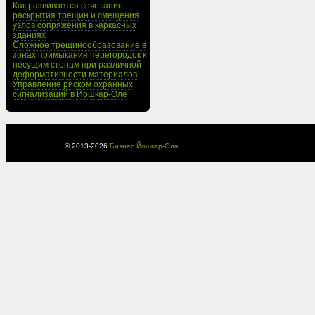
Как развивается сочетание
раскрытия трещин и смещения
узлов сопряжения в каркасных
зданиях
Сложное трещинообразование в
зонах примыкания перегородок к
несущим стенам при различной
деформативности материалов
Управление риском охранных
сигнализаций в Йошкар-Оле
© 2013-
2026
Бизнес Йошкар-Ола