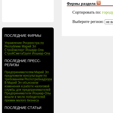
Фирмы раздела
Сортировать по:
город
Выберите регион:
ПОСЛЕДНИЕ ФИРМЫ
Управление Росреестра по
Республике Марий Эл
Стройэксперт Йошкар-Ола
СтройСметаГрупп Йошкар-Ола
ПОСЛЕДНИЕ ПРЕСС-
РЕЛИЗЫ
Предпринимателям Марий Эл
предложили консультации по
требованиям Роспотребнадзора
В Марий Эл объяснили
изменения в работе налоговой
службы для предпринимателей
Предприниматели Йошкар-Олы
вошли в число победителей
премии малого бизнеса
ПОСЛЕДНИЕ СТАТЬИ