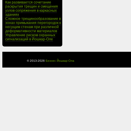
Как развивается сочетание
раскрытия трещин и смещения
узлов сопряжения в каркасных
зданиях
Сложное трещинообразование в
зонах примыкания перегородок к
несущим стенам при различной
деформативности материалов
Управление риском охранных
сигнализаций в Йошкар-Оле
© 2013-
2026
Бизнес Йошкар-Ола