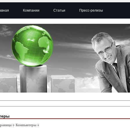
авная
Компании
Статьи
Пресс-релизы
теры
траница
Компьютеры