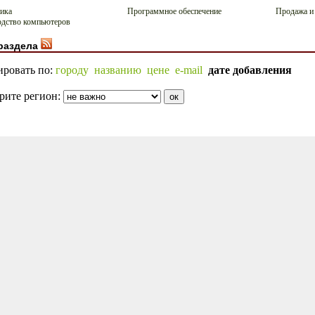
ика
Программное обеспечение
Продажа и
дство компьютеров
раздела
ировать по:
городу
названию
цене
e-mail
дате добавления
рите регион: