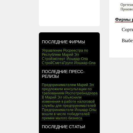
Оргтехн
Произво
Фирмы 
Сорт
Выбе
ПОСЛЕДНИЕ ФИРМЫ
Управление Росреестра по
Республике Марий Эл
Стройэксперт Йошкар-Ола
СтройСметаГрупп Йошкар-Ола
ПОСЛЕДНИЕ ПРЕСС-
РЕЛИЗЫ
Предпринимателям Марий Эл
предложили консультации по
требованиям Роспотребнадзора
В Марий Эл объяснили
изменения в работе налоговой
службы для предпринимателей
Предприниматели Йошкар-Олы
вошли в число победителей
премии малого бизнеса
ПОСЛЕДНИЕ СТАТЬИ