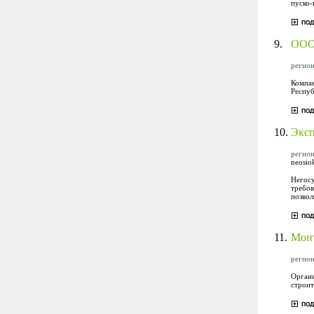
пуско-
9.
ООО 
регион
Компан
Респуб
10.
Эксп
регион
neosio
Негосу
требов
позвол
11.
Мон
регион
Органи
строит