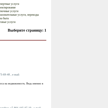
пертные услуги
ектирование
ночные услуги
азовательные услуги, переводы
а быта
овые услуги
Выберите страницу:
1
3-69-48 , e-mail:
оса на недвижимость. Ведь именно в
елефон: +7-904-445-07-10 , e-mail: