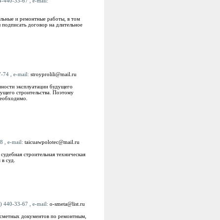
-440-33-67 , e-mail:
льные и ремонтные работы, в том
 подписать договор на длительное
-74 , e-mail:
stroyprolili@mail.ru
нности эксплуатации будущего
дущего строительства. Поэтому
необходимо.
8 , e-mail:
taicuawpolotec@mail.ru
 судебная строительная техническая
 в суд.
 440-33-67 , e-mail:
o-smeta@list.ru
 сметных документов по ремонтным,