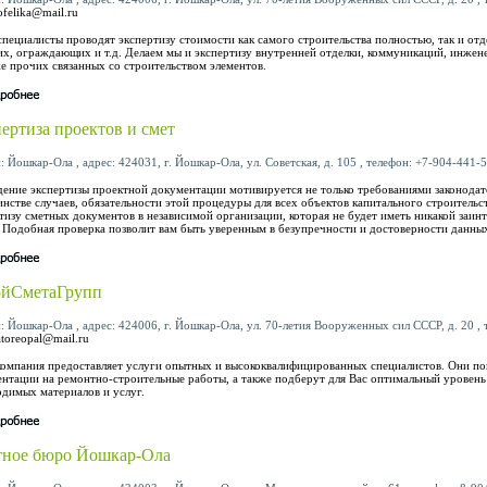
aofelika@mail.ru
пециалисты проводят экспертизу стоимости как самого строительства полностью, так и от
х, ограждающих и т.д. Делаем мы и экспертизу внутренней отделки, коммуникаций, инжене
же прочих связанных со строительством элементов.
ертиза проектов и смет
: Йошкар-Ола , адрес: 424031, г. Йошкар-Ола, ул. Советская, д. 105 , телефон: +7-904-441-5
ение экспертизы проектной документации мотивируется не только требованиями законодател
нстве случаев, обязательности этой процедуры для всех объектов капитального строитель
тизу сметных документов в независимой организации, которая не будет иметь никакой заин
 Подобная проверка позволит вам быть уверенным в безупречности и достоверности данны
ойСметаГрупп
: Йошкар-Ола , адрес: 424006, г. Йошкар-Ола, ул. 70-летия Вооруженных сил СССР, д. 20 , т
atoreopal@mail.ru
омпания предоставляет услуги опытных и высококвалифицированных специалистов. Они по
нтации на ремонтно-строительные работы, а также подберут для Вас оптимальный уровень
димых материалов и услуг.
тное бюро Йошкар-Ола