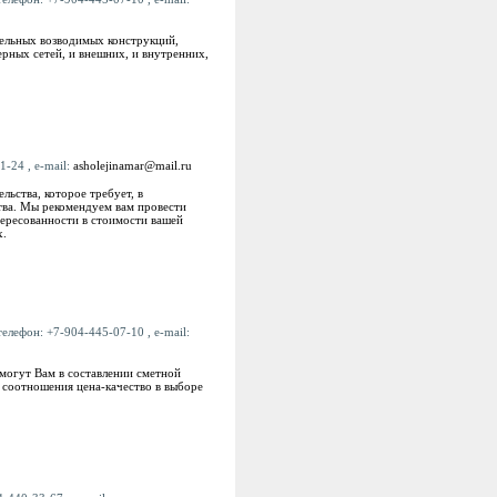
дельных возводимых конструкций,
рных сетей, и внешних, и внутренних,
1-24 , e-mail:
asholejinamar@mail.ru
ьства, которое требует, в
ства. Мы рекомендуем вам провести
тересованности в стоимости вашей
х.
елефон: +7-904-445-07-10 , e-mail:
могут Вам в составлении сметной
 соотношения цена-качество в выборе