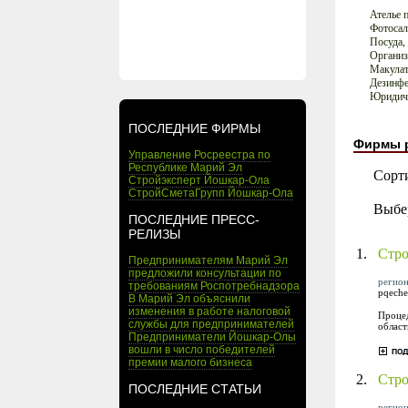
Ателье 
Фотоса
Посуда,
Организ
Макулат
Дезинфе
Юридиче
ПОСЛЕДНИЕ ФИРМЫ
Фирмы 
Управление Росреестра по
Республике Марий Эл
Сорт
Стройэксперт Йошкар-Ола
СтройСметаГрупп Йошкар-Ола
Выбе
ПОСЛЕДНИЕ ПРЕСС-
РЕЛИЗЫ
1.
Стро
Предпринимателям Марий Эл
предложили консультации по
регион
требованиям Роспотребнадзора
pqeche
В Марий Эл объяснили
изменения в работе налоговой
Процед
службы для предпринимателей
област
Предприниматели Йошкар-Олы
вошли в число победителей
премии малого бизнеса
2.
Стр
ПОСЛЕДНИЕ СТАТЬИ
регион