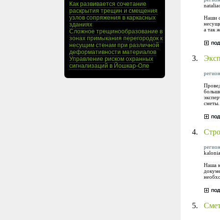
Как развивается сочетание
natali
раскрытия трещин и смещения
узлов сопряжения в каркасных
Наши с
несущи
зданиях
а так 
Сложное трещинообразование в
зонах примыкания перегородок к
несущим стенам при различной
деформативности материалов
3.
Эксп
Управление риском охранных
сигнализаций в Йошкар-Оле
регион
Провед
больши
экспер
сметы.
4.
Стр
регион
kaloni
Наша к
докуме
необхо
5.
Сме