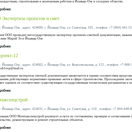
наладочным, строительным и монтажным работам в Йошкар-Оле и соседних областях.
Экспертиза проектов и смет
: Йошкар-Ола , адрес: 424000, г. Йошкар-Ола, ул. Советская, 105 , телефон: +7 (904) 441-51
ия ООО проводит негосударственную экспертизу проектно-сметной документации, инжене
лике Марий Эл и Йошкар-Оле.
роект-12
: Йошкар-Ола , адрес: 424002, г. Йошкар-Ола, ул. Комсомольская, д. 112 , телефон: +7-908-1
ksh1exp@mail.ru
дарственная экспертиза сметной документации заключается в оценке соответствия предста
аниям действующих нормативно-правовых актов в сфере строительства. Прохождение экс
яет оценить ее соответствие существующим государственным техническим регламентам и н
тажспецстрой
: Йошкар-Ола , адрес: 424031, г. Йошкар-Ола, ул. Советская, д. 110 , телефон: +7-904-448-8
зация ООО Монтажспецстрой реализует услуги по составлению, проверке и согласованию 
ельство, реконструкцию и ремонт строительных объектов.