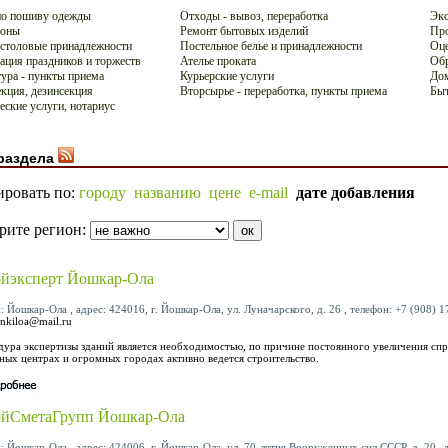
по пошиву одежды
Отходы - вывоз, переработка
Экс
лоны
Ремонт бытовых изделий
Про
 столовые принадлежности
Постельное белье и принадлежности
Оце
ация праздников и торжеств
Ателье проката
Обр
ура - пункты приема
Курьерские услуги
Дом
кция, дезинсекция
Вторсырье - переработка, пункты приема
Быт
ские услуги, нотариус
раздела
ировать по:
городу
названию
цене
e-mail
дате добавления
рите регион:
йэксперт Йошкар-Ола
: Йошкар-Ола , адрес: 424016, г. Йошкар-Ола, ул. Луначарского, д. 26 , телефон: +7 (908) 17
nkiloa@mail.ru
ура экспертизы зданий является необходимостью, по причине постоянного увеличения спр
ных центрах и огромных городах активно ведется строительство.
ойСметаГрупп Йошкар-Ола
: Йошкар-Ола , адрес: 424006, г. Йошкар-Ола, ул. 70-летия Вооруженных сил СССР, д. 20 , т