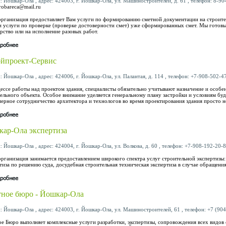
: Йошкар-Ола , адрес: 424003, г. Йошкар-Ола, ул. Машиностроителей, д. 61 , телефон: 8-904
robareca@mail.ru
рганизация предоставляет Вам услуги по формированию сметной документации на строите
и услуги по проверке (проверке достоверности смет) уже сформированных смет. Мы готовы
рство или на исполнение разовых работ.
йпроект-Сервис
: Йошкар-Ола , адрес: 424006, г. Йошкар-Ола, ул. Палантая, д. 114 , телефон: +7-908-502-47
ессе работы над проектом здания, специалисты обязательно учитывают назначение и особе
ельного объекта. Особое внимание уделяется генеральному плану застройки и условиям бу
ерное сотрудничество архитектора и технологов во время проектирования здания просто 
ар-Ола экспертиза
: Йошкар-Ола , адрес: 424004, г. Йошкар-Ола, ул. Волкова, д. 60 , телефон: +7-908-192-20-8
рганизация занимается предоставлением широкого спектра услуг строительной экспертизы:
тиза по решению суда, досудебная строительная техническая экспертиза в случае обращения
ное бюро - Йошкар-Ола
: Йошкар-Ола , адрес: 424003, г. Йошкар-Ола, ул. Машиностроителей, 61 , телефон: +7 (904)
е Бюро выполняет комплексные услуги разработки, экспертизы, сопровождения всех видов