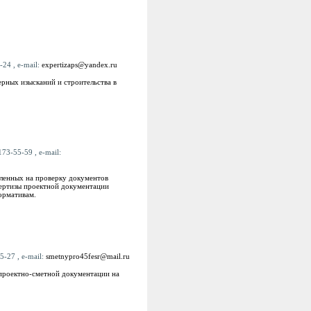
-24 , e-mail:
expertizaps@yandex.ru
рных изысканий и строительства в
73-55-59 , e-mail:
вленных на проверку документов
пертизы проектной документации
ормативам.
5-27 , e-mail:
smetnypro45fesr@mail.ru
проектно-сметной документации на