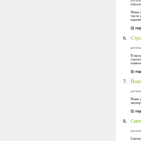
регион
relowe
Наша о
числе 
партнё
6.
Стро
регион
В проц
строит
планом
7.
Йошк
регион
Наша о
экспер
8.
Смет
регион
Сметно