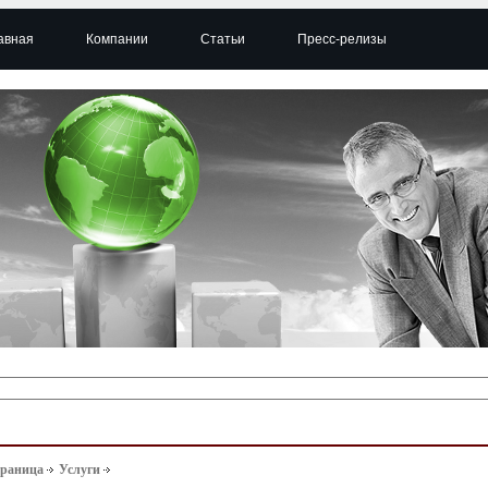
авная
Компании
Статьи
Пресс-релизы
траница
Услуги