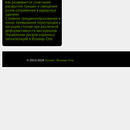
Как развивается сочетание
раскрытия трещин и смещения
узлов сопряжения в каркасных
зданиях
Сложное трещинообразование в
зонах примыкания перегородок к
несущим стенам при различной
деформативности материалов
Управление риском охранных
сигнализаций в Йошкар-Оле
© 2013-
2026
Бизнес Йошкар-Ола