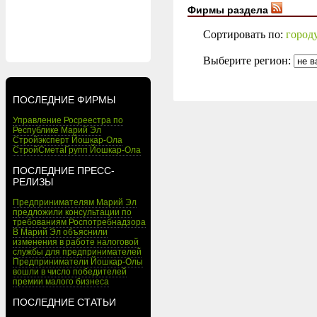
Фирмы раздела
Сортировать по:
город
Выберите регион:
ПОСЛЕДНИЕ ФИРМЫ
Управление Росреестра по
Республике Марий Эл
Стройэксперт Йошкар-Ола
СтройСметаГрупп Йошкар-Ола
ПОСЛЕДНИЕ ПРЕСС-
РЕЛИЗЫ
Предпринимателям Марий Эл
предложили консультации по
требованиям Роспотребнадзора
В Марий Эл объяснили
изменения в работе налоговой
службы для предпринимателей
Предприниматели Йошкар-Олы
вошли в число победителей
премии малого бизнеса
ПОСЛЕДНИЕ СТАТЬИ