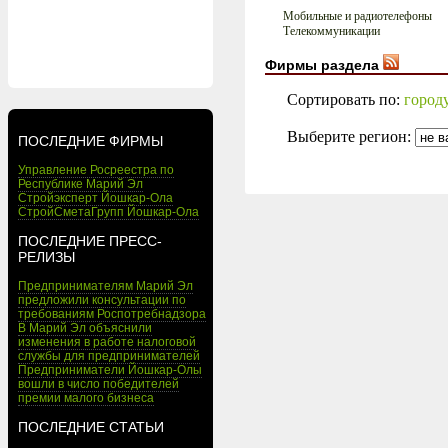
Мобильные и радиотелефоны
Телекоммуникации
Фирмы раздела
Сортировать по:
город
Выберите регион:
ПОСЛЕДНИЕ ФИРМЫ
Управление Росреестра по
Республике Марий Эл
Стройэксперт Йошкар-Ола
СтройСметаГрупп Йошкар-Ола
ПОСЛЕДНИЕ ПРЕСС-
РЕЛИЗЫ
Предпринимателям Марий Эл
предложили консультации по
требованиям Роспотребнадзора
В Марий Эл объяснили
изменения в работе налоговой
службы для предпринимателей
Предприниматели Йошкар-Олы
вошли в число победителей
премии малого бизнеса
ПОСЛЕДНИЕ СТАТЬИ