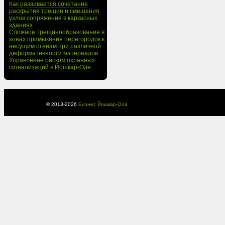
Как развивается сочетание
раскрытия трещин и смещения
узлов сопряжения в каркасных
зданиях
Сложное трещинообразование в
зонах примыкания перегородок к
несущим стенам при различной
деформативности материалов
Управление риском охранных
сигнализаций в Йошкар-Оле
© 2013-
2026
Бизнес Йошкар-Ола