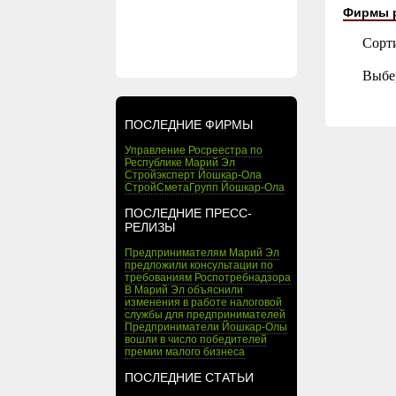
Фирмы 
Сорт
Выбе
ПОСЛЕДНИЕ ФИРМЫ
Управление Росреестра по
Республике Марий Эл
Стройэксперт Йошкар-Ола
СтройСметаГрупп Йошкар-Ола
ПОСЛЕДНИЕ ПРЕСС-
РЕЛИЗЫ
Предпринимателям Марий Эл
предложили консультации по
требованиям Роспотребнадзора
В Марий Эл объяснили
изменения в работе налоговой
службы для предпринимателей
Предприниматели Йошкар-Олы
вошли в число победителей
премии малого бизнеса
ПОСЛЕДНИЕ СТАТЬИ