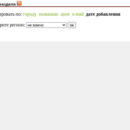
раздела
ировать по:
городу
названию
цене
e-mail
дате добавления
рите регион: