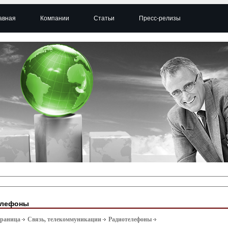
авная
Компании
Статьи
Пресс-релизы
елефоны
траница
Связь, телекоммуникации
Радиотелефоны