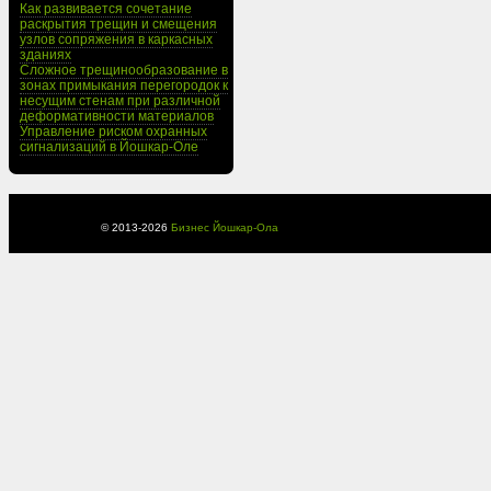
Как развивается сочетание
раскрытия трещин и смещения
узлов сопряжения в каркасных
зданиях
Сложное трещинообразование в
зонах примыкания перегородок к
несущим стенам при различной
деформативности материалов
Управление риском охранных
сигнализаций в Йошкар-Оле
© 2013-
2026
Бизнес Йошкар-Ола