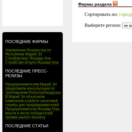
Фирмы раздела
Сортировать по:
город
Выберите регион:
ПОСЛЕДНИЕ ФИРМЫ
Управление Росреестра по
Республике Марий Эл
Стройэксперт Йошкар-Ола
СтройСметаГрупп Йошкар-Ола
ПОСЛЕДНИЕ ПРЕСС-
РЕЛИЗЫ
Предпринимателям Марий Эл
предложили консультации по
требованиям Роспотребнадзора
В Марий Эл объяснили
изменения в работе налоговой
службы для предпринимателей
Предприниматели Йошкар-Олы
вошли в число победителей
премии малого бизнеса
ПОСЛЕДНИЕ СТАТЬИ