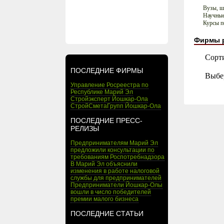
Вузы, 
Научные
Курсы п
Фирмы 
Сорт
ПОСЛЕДНИЕ ФИРМЫ
Выбе
Управление Росреестра по
Республике Марий Эл
Стройэксперт Йошкар-Ола
СтройСметаГрупп Йошкар-Ола
ПОСЛЕДНИЕ ПРЕСС-
РЕЛИЗЫ
Предпринимателям Марий Эл
предложили консультации по
требованиям Роспотребнадзора
В Марий Эл объяснили
изменения в работе налоговой
службы для предпринимателей
Предприниматели Йошкар-Олы
вошли в число победителей
премии малого бизнеса
ПОСЛЕДНИЕ СТАТЬИ