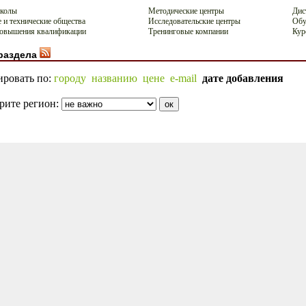
школы
Методические центры
Дис
 и технические общества
Исследовательские центры
Обу
овышения квалификации
Тренинговые компании
Кур
раздела
ировать по:
городу
названию
цене
e-mail
дате добавления
рите регион: