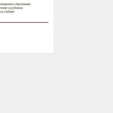
танционное образование
чение за рубежом
сы учебные