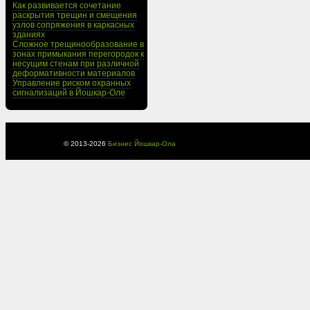
Как развивается сочетание
раскрытия трещин и смещения
узлов сопряжения в каркасных
зданиях
Сложное трещинообразование в
зонах примыкания перегородок к
несущим стенам при различной
деформативности материалов
Управление риском охранных
сигнализаций в Йошкар-Оле
© 2013-
2026
Бизнес Йошкар-Ола