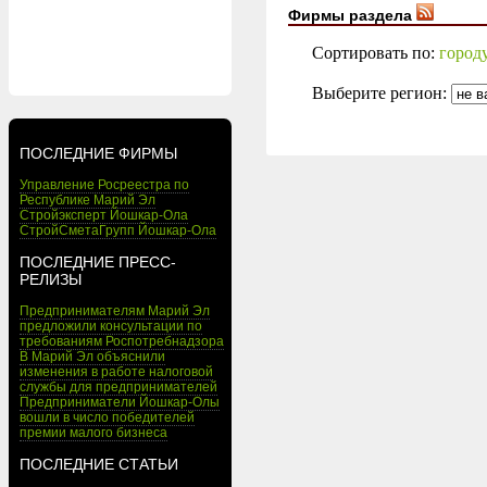
Фирмы раздела
Сортировать по:
город
Выберите регион:
ПОСЛЕДНИЕ ФИРМЫ
Управление Росреестра по
Республике Марий Эл
Стройэксперт Йошкар-Ола
СтройСметаГрупп Йошкар-Ола
ПОСЛЕДНИЕ ПРЕСС-
РЕЛИЗЫ
Предпринимателям Марий Эл
предложили консультации по
требованиям Роспотребнадзора
В Марий Эл объяснили
изменения в работе налоговой
службы для предпринимателей
Предприниматели Йошкар-Олы
вошли в число победителей
премии малого бизнеса
ПОСЛЕДНИЕ СТАТЬИ