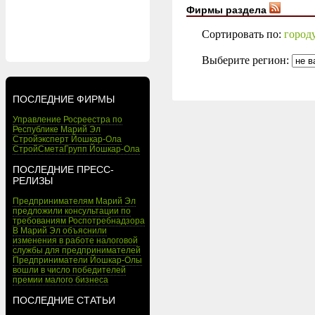
Фирмы раздела
Сортировать по:
город
Выберите регион:
ПОСЛЕДНИЕ ФИРМЫ
Управление Росреестра по
Республике Марий Эл
Стройэксперт Йошкар-Ола
СтройСметаГрупп Йошкар-Ола
ПОСЛЕДНИЕ ПРЕСС-
РЕЛИЗЫ
Предпринимателям Марий Эл
предложили консультации по
требованиям Роспотребнадзора
В Марий Эл объяснили
изменения в работе налоговой
службы для предпринимателей
Предприниматели Йошкар-Олы
вошли в число победителей
премии малого бизнеса
ПОСЛЕДНИЕ СТАТЬИ