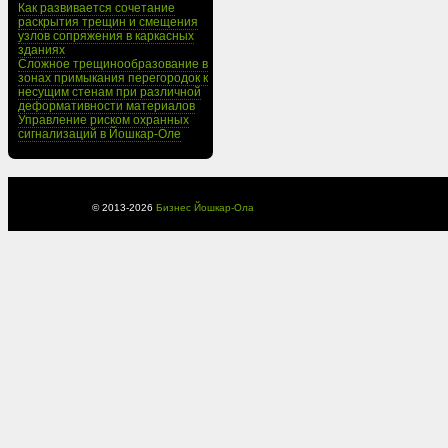
Как развивается сочетание
раскрытия трещин и смещения
узлов сопряжения в каркасных
зданиях
Сложное трещинообразование в
зонах примыкания перегородок к
несущим стенам при различной
деформативности материалов
Управление риском охранных
сигнализаций в Йошкар-Оле
© 2013-
2026
Бизнес Йошкар-Ола